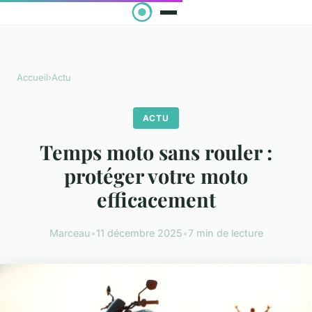
Accueil
›
Actu
ACTU
Temps moto sans rouler :
protéger votre moto
efficacement
Marceau
•
11 décembre 2025
•
7 min de lecture