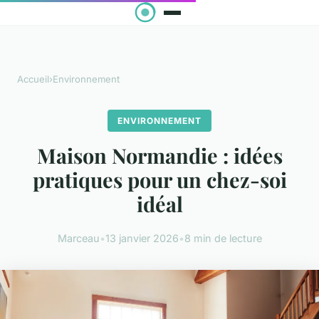
Accueil
›
Environnement
ENVIRONNEMENT
Maison Normandie : idées
pratiques pour un chez-soi
idéal
Marceau
•
13 janvier 2026
•
8 min de lecture