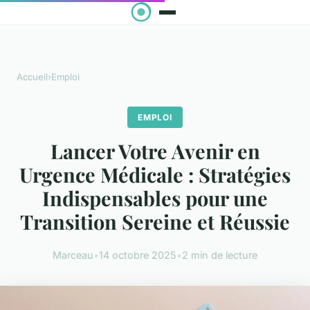
Accueil
›
Emploi
EMPLOI
Lancer Votre Avenir en
Urgence Médicale : Stratégies
Indispensables pour une
Transition Sereine et Réussie
Marceau
•
14 octobre 2025
•
2 min de lecture